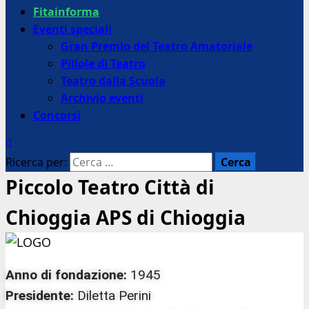
Fitainforma
Eventi speciali
Gran Premio del Teatro Amatoriale
Pillole di Teatro
Teatro dalla Scuola
Archivio eventi
Concorsi
Ricerca per:
Piccolo Teatro Città di
Chioggia APS di Chioggia
Anno di fondazione:
1945
Presidente:
Diletta Perini