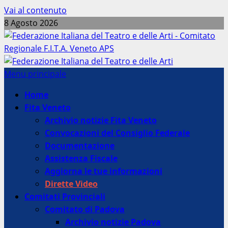
Vai al contenuto
8 Agosto 2026
Menu principale
Home
Fita Veneto
Archivio notizie Fita Veneto
Convocazioni del Consiglio Federale
Documentazione
Assistenza Fiscale
Aggiorna le tue informazioni
Dirette Video
Comitati Provinciali
Comitato di Padova
Archivio notizie Padova