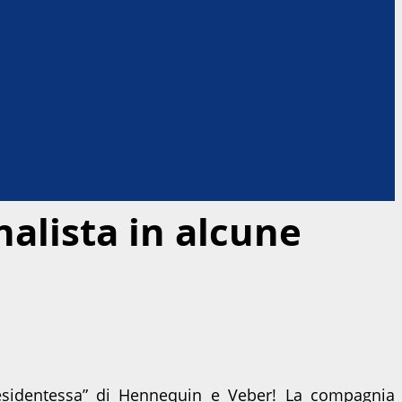
nalista in alcune
sidentessa” di Hennequin e Veber! La compagnia