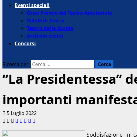
Eventi speciali
Gran Premio del Teatro Amatoriale
Pillole di Teatro
Teatro dalla Scuola
Archivio eventi
Concorsi
Ricerca per:
“La Presidentessa” de
importanti manifest
5 Luglio 2022
Soddisfazione in 