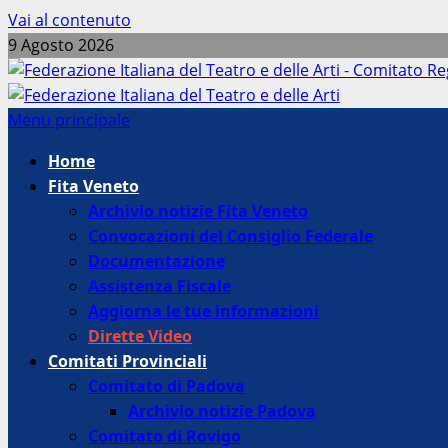
Vai al contenuto
9 Agosto 2026
Menu principale
Home
Fita Veneto
Archivio notizie Fita Veneto
Convocazioni del Consiglio Federale
Documentazione
Assistenza Fiscale
Aggiorna le tue informazioni
Dirette Video
Comitati Provinciali
Comitato di Padova
Archivio notizie Padova
Comitato di Rovigo