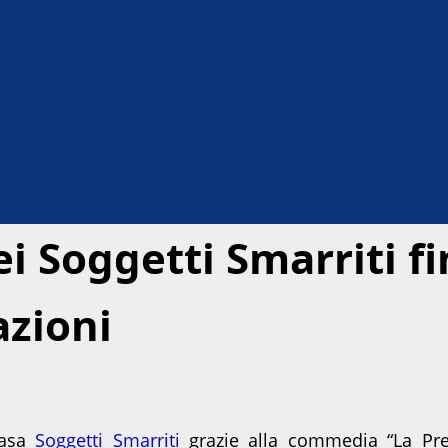
i Soggetti Smarriti fi
azioni
casa
Soggetti Smarriti
grazie alla commedia “La Pre