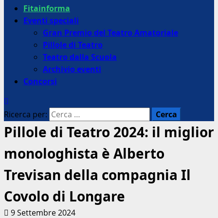
Fitainforma
Eventi speciali
Gran Premio del Teatro Amatoriale
Pillole di Teatro
Teatro dalla Scuola
Archivio eventi
Concorsi
Ricerca per:
Pillole di Teatro 2024: il miglior
monologhista è Alberto
Trevisan della compagnia Il
Covolo di Longare
9 Settembre 2024