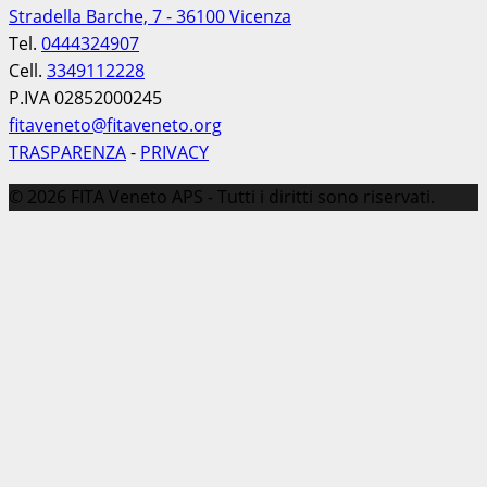
Stradella Barche, 7 - 36100 Vicenza
Tel.
0444324907
Cell.
3349112228
P.IVA 02852000245
fitaveneto@fitaveneto.org
TRASPARENZA
-
PRIVACY
© 2026 FITA Veneto APS - Tutti i diritti sono riservati.