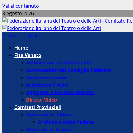
Vai al contenuto
8 Agosto 2026
Menu principale
Home
Fita Veneto
Archivio notizie Fita Veneto
Convocazioni del Consiglio Federale
Documentazione
Assistenza Fiscale
Aggiorna le tue informazioni
Dirette Video
Comitati Provinciali
Comitato di Padova
Archivio notizie Padova
Comitato di Rovigo