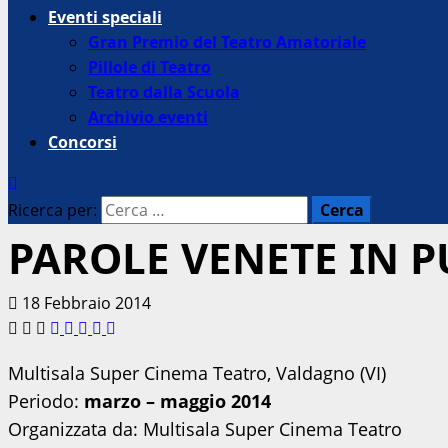
Eventi speciali
Gran Premio del Teatro Amatoriale
Pillole di Teatro
Teatro dalla Scuola
Archivio eventi
Concorsi
Ricerca per:
PAROLE VENETE IN P
18 Febbraio 2014
Multisala Super Cinema Teatro, Valdagno (VI)
Periodo:
marzo – maggio 2014
Organizzata da: Multisala Super Cinema Teatro