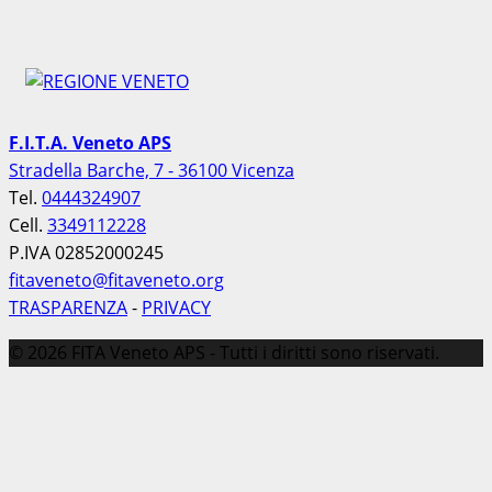
F.I.T.A. Veneto APS
Stradella Barche, 7 - 36100 Vicenza
Tel.
0444324907
Cell.
3349112228
P.IVA 02852000245
fitaveneto@fitaveneto.org
TRASPARENZA
-
PRIVACY
© 2026 FITA Veneto APS - Tutti i diritti sono riservati.