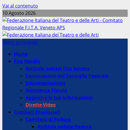
Vai al contenuto
10 Agosto 2026
Menu principale
Home
Fita Veneto
Archivio notizie Fita Veneto
Convocazioni del Consiglio Federale
Documentazione
Assistenza Fiscale
Aggiorna le tue informazioni
Dirette Video
Comitati Provinciali
Comitato di Padova
Archivio notizie Padova