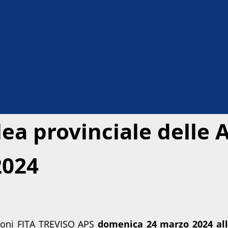
ea provinciale delle 
2024
zioni FITA TREVISO APS
domenica 24 marzo 2024 all