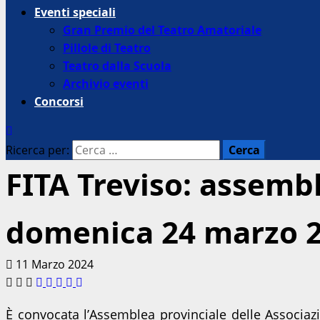
Eventi speciali
Gran Premio del Teatro Amatoriale
Pillole di Teatro
Teatro dalla Scuola
Archivio eventi
Concorsi
Ricerca per:
FITA Treviso: assembl
domenica 24 marzo 
11 Marzo 2024
È convocata l’Assemblea provinciale delle Associa