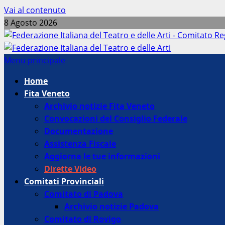
Vai al contenuto
8 Agosto 2026
Menu principale
Home
Fita Veneto
Archivio notizie Fita Veneto
Convocazioni del Consiglio Federale
Documentazione
Assistenza Fiscale
Aggiorna le tue informazioni
Dirette Video
Comitati Provinciali
Comitato di Padova
Archivio notizie Padova
Comitato di Rovigo