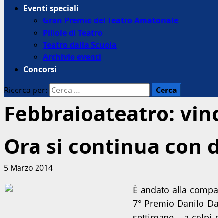
Eventi speciali
Gran Premio del Teatro Amatoriale
Pillole di Teatro
Teatro dalla Scuola
Archivio eventi
Concorsi
Ricerca per:
Febbraioateatro: vinc
Ora si continua con
5 Marzo 2014
È andato alla comp
7° Premio Danilo Dal
settimane – a colpi 