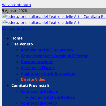
Vai al contenuto
9 Agosto 2026
Menu principale
Home
Fita Veneto
Archivio notizie Fita Veneto
Convocazioni del Consiglio Federale
Documentazione
Assistenza Fiscale
Aggiorna le tue informazioni
Dirette Video
Comitati Provinciali
Comitato di Padova
Archivio notizie Padova
Comitato di Rovigo