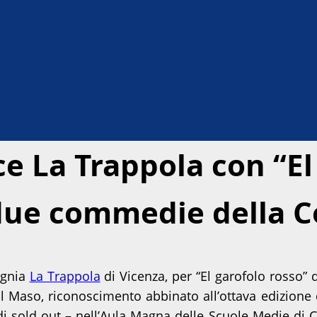
e La Trappola con “El
 due commedie della 
agnia
La Trappola
di Vicenza, per “El garofolo rosso” 
 Maso, riconoscimento abbinato all’ottava edizione 
di sold out – nell’Aula Magna delle Scuole Medie di 