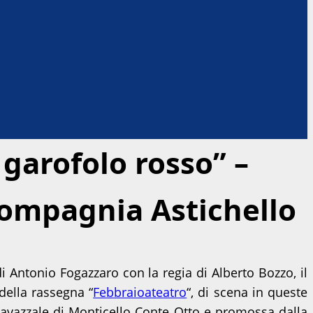
 garofolo rosso” –
Compagnia Astichello
di Antonio Fogazzaro con la regia di Alberto Bozzo, il
della rassegna “
Febbraioateatro
“, di scena in queste
Cavazzale di Monticello Conte Otto e promossa dalla