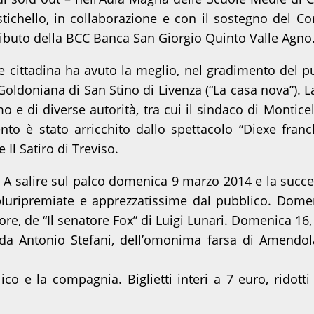
ichello, in collaborazione e con il sostegno del Co
ributo della BCC Banca San Giorgio Quinto Valle Agno
 cittadina ha avuto la meglio, nel gradimento del pu
Goldoniana di San Stino di Livenza (“La casa nova”)
e di diverse autorità, tra cui il sindaco di Montice
nto è stato arricchito dallo spettacolo “Diexe fran
l Satiro di Treviso.
 A salire sul palco domenica 9 marzo 2014 e la succe
luripremiate e apprezzatissime dal pubblico. Domen
ore, de “Il senatore Fox” di Luigi Lunari. Domenica 16,
a da Antonio Stefani, dell’omonima farsa di Amendo
lico e la compagnia. Biglietti interi a 7 euro, ridot